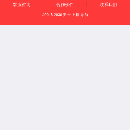
关于beats365官网
OEM/ODM/渠道
网站地图
beats365集团焊接设备实力生产厂家 版权所有
备案号：
粤ICP备2022073873号-1
邮箱：897808109@qq.com
全国服务热线:
+86 13612214
粤公网安备 44049302000136号
XML 地图