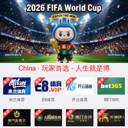
beats365集团 . 行业代工厂
全CNC加工，精度高，刚性强
beats365官网首页
超声波焊接机
超声波焊接自
关于beats365官网