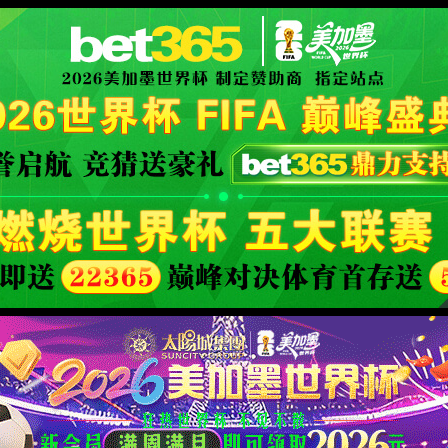
业代工厂
国家高企认证
省级
省级专精特资质
性强
声波焊接自动化配套
周边设备
加工案例
新闻