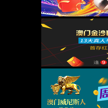
热搜关键词：
beats365集团生产厂家
beats365集团品牌代理
超声波焊
您当前的位置：
首页
>
企业风采
>
2024年beats365集团消防演练
关于beats365官网
生产基地