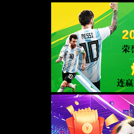
beats365集团 . 行
全CNC加工，精度高，刚
beats365官网首页
超声波焊接机
超
关于beats365官网