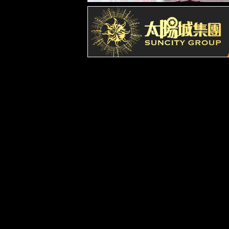
关于beats365官网
OEM/
网站地图
beats365集团焊接设备实力生产厂家 版权所有
备案号：
粤ICP备2022073873号-1
邮箱：897808109@qq.com
全国服
+86 
粤公网安备 44049302000136号