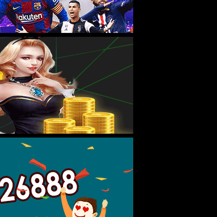
企业风采
生产实力
咨询电话