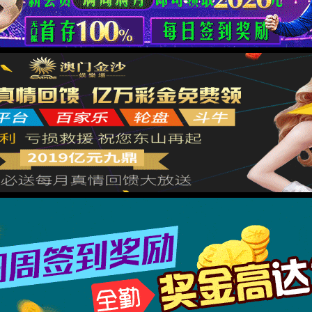
接机厂家批发
超声波ODM/OEM贴牌生产
技术资质